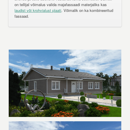
on tellijal võimalus valida majafassaadi materjaliks kas
laudist või krohvialust plaati
. Võimalik on ka kombineeritud
fassaad.