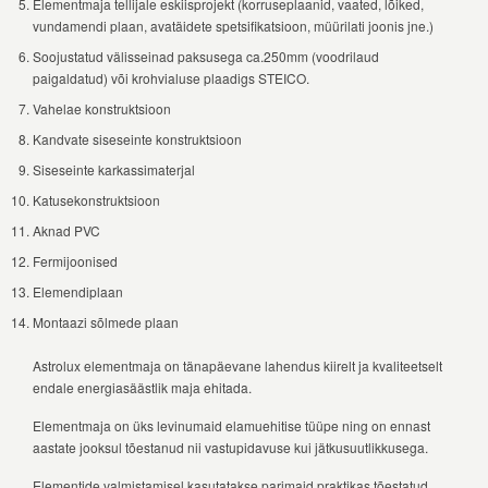
Elementmaja tellijale eskiisprojekt (korruseplaanid, vaated, lõiked,
vundamendi plaan, avatäidete spetsifikatsioon, müürilati joonis jne.)
Soojustatud välisseinad paksusega ca.250mm (voodrilaud
paigaldatud) või krohvialuse plaadigs STEICO.
Vahelae konstruktsioon
Kandvate siseseinte konstruktsioon
Siseseinte karkassimaterjal
Katusekonstruktsioon
Aknad PVC
Fermijoonised
Elemendiplaan
Montaazi sõlmede plaan
Astrolux elementmaja on tänapäevane lahendus kiirelt ja kvaliteetselt
endale energiasäästlik maja ehitada.
Elementmaja on üks levinumaid elamuehitise tüüpe ning on ennast
aastate jooksul tõestanud nii vastupidavuse kui jätkusuutlikkusega.
Elementide valmistamisel kasutatakse parimaid praktikas tõestatud