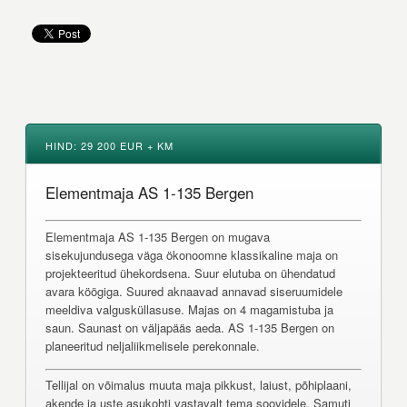
HIND: 29 200 EUR + KM
Elementmaja AS 1-135 Bergen
Elementmaja AS 1-135 Bergen on mugava
sisekujundusega väga ökonoomne klassikaline maja on
projekteeritud ühekordsena. Suur elutuba on ühendatud
avara köögiga. Suured aknaavad annavad siseruumidele
meeldiva valgusküllasuse. Majas on 4 magamistuba ja
saun. Saunast on väljapääs aeda. AS 1-135 Bergen on
planeeritud neljaliikmelisele perekonnale.
Tellijal on võimalus muuta maja pikkust, laiust, põhiplaani,
akende ja uste asukohti vastavalt tema soovidele. Samuti