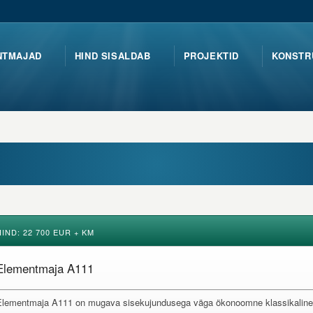
NTMAJAD
HIND SISALDAB
PROJEKTID
KONSTR
HIND: 22 700 EUR + KM
Elementmaja A111
Elementmaja A111 on mugava sisekujundusega väga ökonoomne klassikaline m