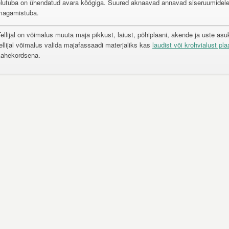
elutuba on ühendatud avara köögiga. Suured aknaavad annavad siseruumidele
magamistuba.
ellijal on võimalus muuta maja pikkust, laiust, põhiplaani, akende ja uste as
ellijal võimalus valida majafassaadi materjaliks kas
laudist või krohvialust pla
kahekordsena.