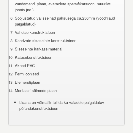
vundamendi plaan, avatäidete spetsifikatsioon, müürilati
joonis jne.)
Soojustatud välisseinad paksusega ca.250mm (voodrilaud
paigaldatud)
Vahelae konstruktsioon
Kandvate siseseinte konstruktsioon
Siseseinte karkassimaterjal
Katusekonstruktsioon
Aknad PVC
Fermijoonised
Elemendiplaan
Montaazi sõlmede plaan
Lisana on võimalik tellida ka vaiadele paigaldatav
põrandakonstruktsioon