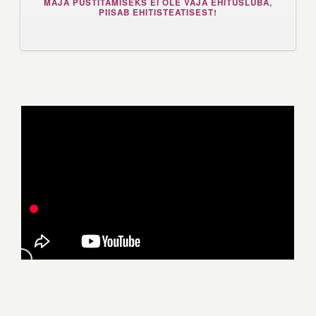
MAJA PÜSTITAMISEKS EI OLE VAJA EHITUSLUBA,
PIISAB EHITISTEATISEST!