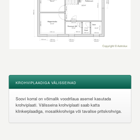
KROHVIPLAADIGA VÄLISSEINAD
Soovi korral on võimalik voodrilaua asemel kasutada
krohviplaati. Välisseina krohviplaati saab katta
klinkerplaadiga, mosaiikkrohviga või tavalise pritskrohviga.