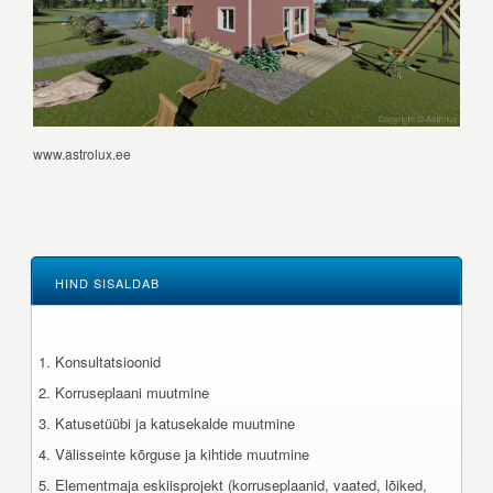
www.astrolux.ee
HIND SISALDAB
Konsultatsioonid
Korruseplaani muutmine
Katusetüübi ja katusekalde muutmine
Välisseinte kõrguse ja kihtide muutmine
Elementmaja eskiisprojekt (korruseplaanid, vaated, lõiked,